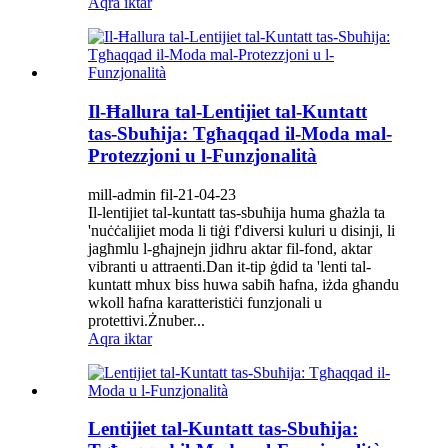
Aqra iktar
Il-Ħallura tal-Lentijiet tal-Kuntatt
tas-Sbuħija: Tgħaqqad il-Moda mal-
Protezzjoni u l-Funzjonalità
mill-admin fil-21-04-23
Il-lentijiet tal-kuntatt tas-sbuħija huma għażla ta
'nuċċalijiet moda li tiġi f'diversi kuluri u disinji, li
jagħmlu l-għajnejn jidhru aktar fil-fond, aktar
vibranti u attraenti.Dan it-tip ġdid ta 'lenti tal-
kuntatt mhux biss huwa sabiħ ħafna, iżda għandu
wkoll ħafna karatteristiċi funzjonali u
protettivi.Żnuber...
Aqra iktar
Lentijiet tal-Kuntatt tas-Sbuħija: