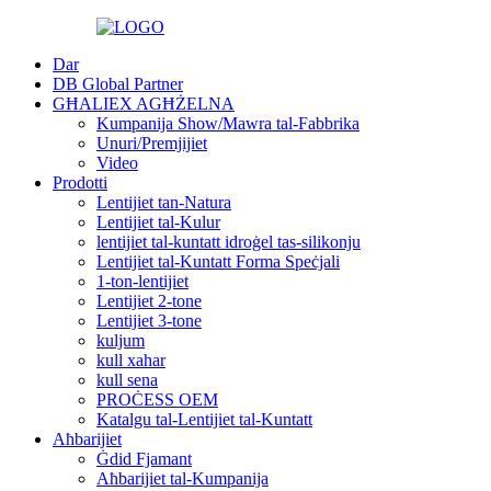
Dar
DB Global Partner
GĦALIEX AGĦŻELNA
Kumpanija Show/Mawra tal-Fabbrika
Unuri/Premjijiet
Video
Prodotti
Lentijiet tan-Natura
Lentijiet tal-Kulur
lentijiet tal-kuntatt idroġel tas-silikonju
Lentijiet tal-Kuntatt Forma Speċjali
1-ton-lentijiet
Lentijiet 2-tone
Lentijiet 3-tone
kuljum
kull xahar
kull sena
PROĊESS OEM
Katalgu tal-Lentijiet tal-Kuntatt
Aħbarijiet
Ġdid Fjamant
Aħbarijiet tal-Kumpanija