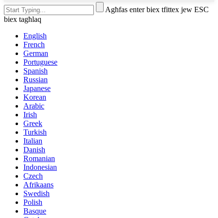
Agħfas enter biex tfittex jew ESC
biex tagħlaq
English
French
German
Portuguese
Spanish
Russian
Japanese
Korean
Arabic
Irish
Greek
Turkish
Italian
Danish
Romanian
Indonesian
Czech
Afrikaans
Swedish
Polish
Basque