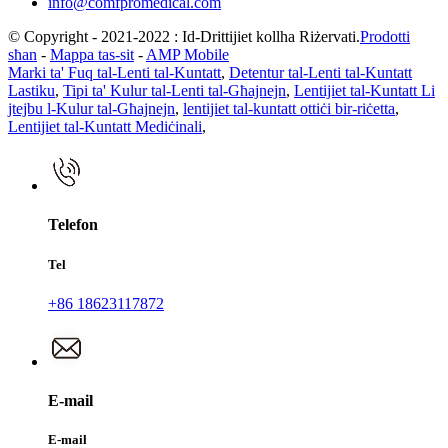
info@comfpromedical.com
© Copyright - 2021-2022 : Id-Drittijiet kollha Riżervati.
Prodotti
sħan
-
Mappa tas-sit
-
AMP Mobile
Marki ta' Fuq tal-Lenti tal-Kuntatt
,
Detentur tal-Lenti tal-Kuntatt
Lastiku
,
Tipi ta' Kulur tal-Lenti tal-Għajnejn
,
Lentijiet tal-Kuntatt Li
jtejbu l-Kulur tal-Għajnejn
,
lentijiet tal-kuntatt ottiċi bir-riċetta
,
Lentijiet tal-Kuntatt Mediċinali
,
Telefon
Tel
+86 18623117872
E-mail
E-mail