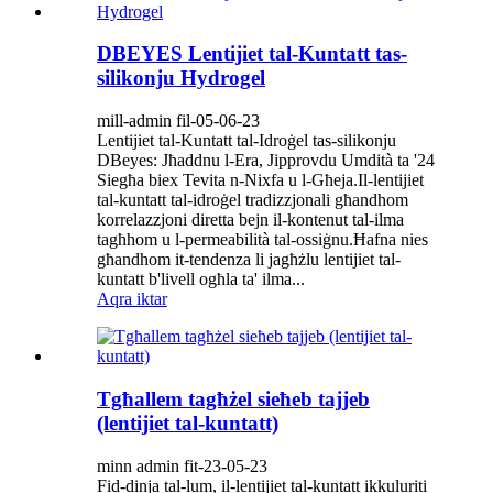
DBEYES Lentijiet tal-Kuntatt tas-
silikonju Hydrogel
mill-admin fil-05-06-23
Lentijiet tal-Kuntatt tal-Idroġel tas-silikonju
DBeyes: Jħaddnu l-Era, Jipprovdu Umdità ta '24
Siegħa biex Tevita n-Nixfa u l-Għeja.Il-lentijiet
tal-kuntatt tal-idroġel tradizzjonali għandhom
korrelazzjoni diretta bejn il-kontenut tal-ilma
tagħhom u l-permeabilità tal-ossiġnu.Ħafna nies
għandhom it-tendenza li jagħżlu lentijiet tal-
kuntatt b'livell ogħla ta' ilma...
Aqra iktar
Tgħallem tagħżel sieħeb tajjeb
(lentijiet tal-kuntatt)
minn admin fit-23-05-23
Fid-dinja tal-lum, il-lentijiet tal-kuntatt ikkuluriti