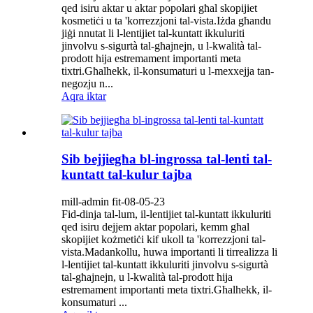
qed isiru aktar u aktar popolari għal skopijiet
kosmetiċi u ta 'korrezzjoni tal-vista.Iżda għandu
jiġi nnutat li l-lentijiet tal-kuntatt ikkuluriti
jinvolvu s-sigurtà tal-għajnejn, u l-kwalità tal-
prodott hija estremament importanti meta
tixtri.Għalhekk, il-konsumaturi u l-mexxejja tan-
negozju n...
Aqra iktar
Sib bejjiegħa bl-ingrossa tal-lenti tal-
kuntatt tal-kulur tajba
mill-admin fit-08-05-23
Fid-dinja tal-lum, il-lentijiet tal-kuntatt ikkuluriti
qed isiru dejjem aktar popolari, kemm għal
skopijiet kożmetiċi kif ukoll ta 'korrezzjoni tal-
vista.Madankollu, huwa importanti li tirrealizza li
l-lentijiet tal-kuntatt ikkuluriti jinvolvu s-sigurtà
tal-għajnejn, u l-kwalità tal-prodott hija
estremament importanti meta tixtri.Għalhekk, il-
konsumaturi ...