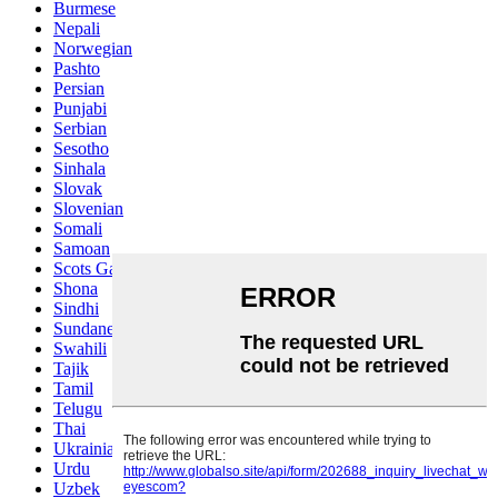
Burmese
Nepali
Norwegian
Pashto
Persian
Punjabi
Serbian
Sesotho
Sinhala
Slovak
Slovenian
Somali
Samoan
Scots Gaelic
Shona
Sindhi
Sundanese
Swahili
Tajik
Tamil
Telugu
Thai
Ukrainian
Urdu
Uzbek