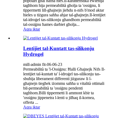
popolari għal ħafna nies.Il-karatteristika ewlenija
tagħhom hija permeabilità għolja ta 'ossiġnu, li
tippermetti lill-għajnejn jieħdu n-nifs b'mod aktar
ħieles u tiżgura saħħa aħjar tal-għajnejn.Il-lentijiet
tal-idroġel tas-silikonju għandhom permeabilità
tal-ossiġnu ħames darbiet għolja...
Aqra iktar
Lentijiet tal-Kuntatt tas-silikonju
Hydrogel
mill-admin fit-06-06-23
Permeabilità ta 'l-Ossiġnu: Ħalli Għajnejk Nifs Il-
lentijiet tal-kuntatt ta' l-idroġel tas-silikonju tas-
sbuħija liberament differenti jiżguraw li l-
għajnejn tiegħek iżommu saħħa u vitalità ottimali
bil-permeabilità ta 'ossiġnu pendenti
tagħhom.Billi tippermetti li ammont kbir ta
'ossiġnu jippenetra l-lenti u jilħaq il-kornea,
offerta ...
Aqra iktar