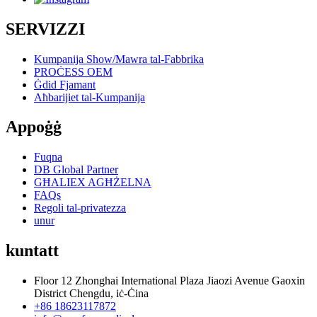
SERVIZZI
Kumpanija Show/Mawra tal-Fabbrika
PROĊESS OEM
Ġdid Fjamant
Aħbarijiet tal-Kumpanija
Appoġġ
Fuqna
DB Global Partner
GĦALIEX AGĦŻELNA
FAQs
Regoli tal-privatezza
unur
kuntatt
Floor 12 Zhonghai International Plaza Jiaozi Avenue Gaoxin
District Chengdu, iċ-Ċina
+86 18623117872