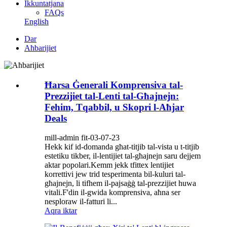
Ikkuntatjana
FAQs
English
Dar
Aħbarijiet
Ħarsa Ġenerali Komprensiva tal-
Prezzijiet tal-Lenti tal-Għajnejn:
Fehim, Tqabbil, u Skopri l-Aħjar
Deals
mill-admin fit-03-07-23
Hekk kif id-domanda għat-titjib tal-vista u t-titjib
estetiku tikber, il-lentijiet tal-għajnejn saru dejjem
aktar popolari.Kemm jekk tfittex lentijiet
korrettivi jew trid tesperimenta bil-kuluri tal-
għajnejn, li tifhem il-pajsaġġ tal-prezzijiet huwa
vitali.F'din il-gwida komprensiva, aħna ser
nesploraw il-fatturi li...
Aqra iktar