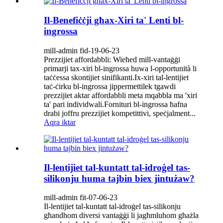
Il-Benefiċċji għax-Xiri ta' Lenti bl-
ingrossa
mill-admin fid-19-06-23
Prezzijiet affordabbli: Wieħed mill-vantaġġi
primarji tax-xiri bl-ingrossa huwa l-opportunità li
taċċessa skontijiet sinifikanti.Ix-xiri tal-lentijiet
taċ-ċirku bl-ingrossa jippermettilek tgawdi
prezzijiet aktar affordabbli meta mqabbla ma 'xiri
ta' pari individwali.Fornituri bl-ingrossa ħafna
drabi joffru prezzijiet kompetittivi, speċjalment...
Aqra iktar
Il-lentijiet tal-kuntatt tal-idroġel tas-
silikonju huma tajbin biex jintużaw?
mill-admin fit-07-06-23
Il-lentijiet tal-kuntatt tal-idroġel tas-silikonju
għandhom diversi vantaġġi li jagħmluhom għażla