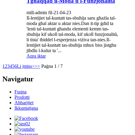
Tgħaqqad il-Moda u l-Funzjonalità
mill-admin fil-21-04-23
Il-lentijiet tal-kuntatt tas-sbuħija saru għażla tal-
moda għal aktar u aktar nies.Dan it-tip ġdid ta
'lenti tal-kuntatt għandu elementi kemm tas-
sbuħija kif ukoll tal-moda, kif ukoll funzjonalità,
li tista' tbiddel l-esperjenza viżiva tan-nies.Il-
lentijiet tal-kuntatt tas-sbuħija mhux biss jistgħu
jibdlu l-kulur ta '...
Aqra iktar
1
2
3
4
5
6
Li jmiss>
>>
Paġna 1 / 7
Navigatur
Fuqna
Prodotti
Aħbarijiet
Ikkuntatjana