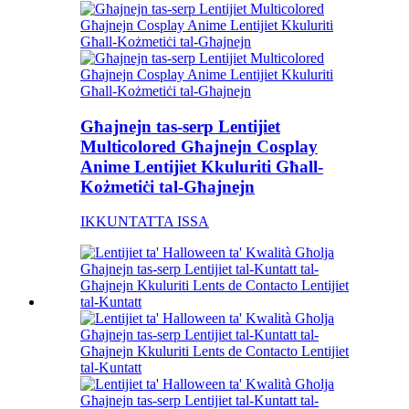
Għajnejn tas-serp Lentijiet
Multicolored Għajnejn Cosplay
Anime Lentijiet Kkuluriti Għall-
Kożmetiċi tal-Għajnejn
IKKUNTATTA ISSA