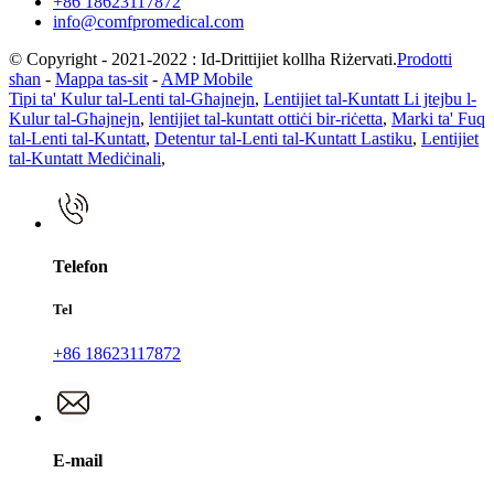
+86 18623117872
info@comfpromedical.com
© Copyright - 2021-2022 : Id-Drittijiet kollha Riżervati.
Prodotti
sħan
-
Mappa tas-sit
-
AMP Mobile
Tipi ta' Kulur tal-Lenti tal-Għajnejn
,
Lentijiet tal-Kuntatt Li jtejbu l-
Kulur tal-Għajnejn
,
lentijiet tal-kuntatt ottiċi bir-riċetta
,
Marki ta' Fuq
tal-Lenti tal-Kuntatt
,
Detentur tal-Lenti tal-Kuntatt Lastiku
,
Lentijiet
tal-Kuntatt Mediċinali
,
Telefon
Tel
+86 18623117872
E-mail