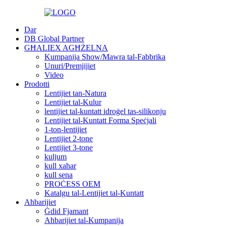
Dar
DB Global Partner
GĦALIEX AGĦŻELNA
Kumpanija Show/Mawra tal-Fabbrika
Unuri/Premjijiet
Video
Prodotti
Lentijiet tan-Natura
Lentijiet tal-Kulur
lentijiet tal-kuntatt idroġel tas-silikonju
Lentijiet tal-Kuntatt Forma Speċjali
1-ton-lentijiet
Lentijiet 2-tone
Lentijiet 3-tone
kuljum
kull xahar
kull sena
PROĊESS OEM
Katalgu tal-Lentijiet tal-Kuntatt
Aħbarijiet
Ġdid Fjamant
Aħbarijiet tal-Kumpanija