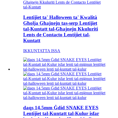
Lentijiet ta' Halloween ta' Kwalità
Għolja Għajnejn tas-serp Lentijiet
tal-Kuntatt tal-Għajnejn Kkuluriti
Lents de Contacto Lentijiet tal-
Kuntatt
IKKUNTATTA ISSA
daqs 14.5mm Ġdid SNAKE EYES
Lentijiet tal-Kuntatt tal-Kulur isfar