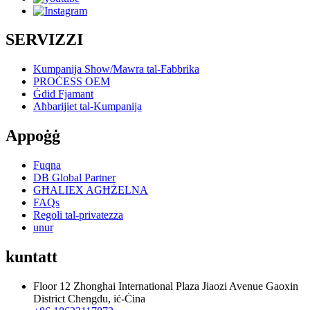
SERVIZZI
Kumpanija Show/Mawra tal-Fabbrika
PROĊESS OEM
Ġdid Fjamant
Aħbarijiet tal-Kumpanija
Appoġġ
Fuqna
DB Global Partner
GĦALIEX AGĦŻELNA
FAQs
Regoli tal-privatezza
unur
kuntatt
Floor 12 Zhonghai International Plaza Jiaozi Avenue Gaoxin
District Chengdu, iċ-Ċina