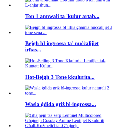
Ton 1 annwali ta 'kulur artab...
Bejgħ bl-ingrossa ta' nuċċalijiet
irħas...
Hot-Bejgħ 3 Tone kkulurita...
Wasla ġdida griż bl-ingrossa...