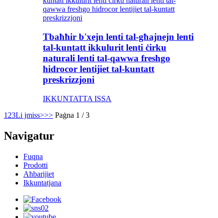
Tbaħħir b'xejn lenti tal-għajnejn lenti
tal-kuntatt ikkulurit lenti ċirku
naturali lenti tal-qawwa freshgo
hidrocor lentijiet tal-kuntatt
preskrizzjoni
IKKUNTATTA ISSA
1
2
3
Li jmiss>
>>
Paġna 1 / 3
Navigatur
Fuqna
Prodotti
Aħbarijiet
Ikkuntatjana