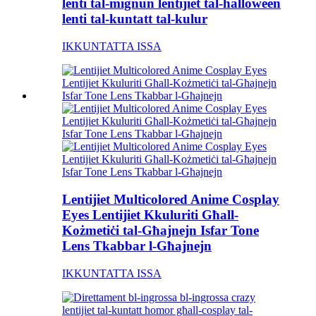
lenti tal-miġnun lentijiet tal-halloween
lenti tal-kuntatt tal-kulur
IKKUNTATTA ISSA
Lentijiet Multicolored Anime Cosplay
Eyes Lentijiet Kkuluriti Għall-
Kożmetiċi tal-Għajnejn Isfar Tone
Lens Tkabbar l-Għajnejn
IKKUNTATTA ISSA