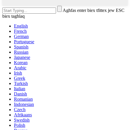
Agħfas enter biex tfittex jew ESC
biex tagħlaq
English
French
German
Portuguese
Spanish
Russian
Japanese
Korean
Arabic
Irish
Greek
Turkish
Italian
Danish
Romanian
Indonesian
Czech
Afrikaans
Swedish
Polish