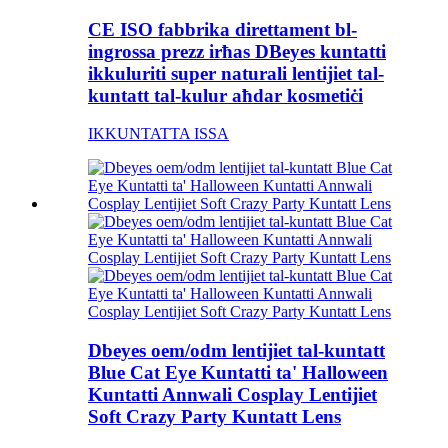
CE ISO fabbrika direttament bl-
ingrossa prezz irħas DBeyes kuntatti
ikkuluriti super naturali lentijiet tal-
kuntatt tal-kulur aħdar kosmetiċi
IKKUNTATTA ISSA
Dbeyes oem/odm lentijiet tal-kuntatt
Blue Cat Eye Kuntatti ta' Halloween
Kuntatti Annwali Cosplay Lentijiet
Soft Crazy Party Kuntatt Lens