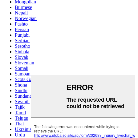
Mongolian
Burmese
Nepali
Norwegian
Pashto
Persian
Punjabi
Serbian
Sesotho
Sinhala
Slovak
Slovenian
Somali
Samoan
Scots Gaelic
Shona
Sindhi
Sundanese
Swahili
Tajik
Tamil
Telugu
Thai
Ukrainian
Urdu