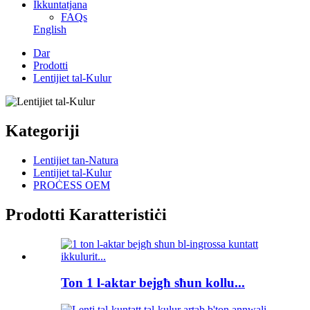
Ikkuntatjana
FAQs
English
Dar
Prodotti
Lentijiet tal-Kulur
Kategoriji
Lentijiet tan-Natura
Lentijiet tal-Kulur
PROĊESS OEM
Prodotti Karatteristiċi
Ton 1 l-aktar bejgħ sħun kollu...